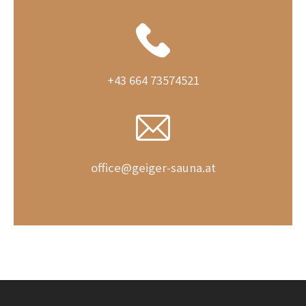
+43 664 73574521
office@geiger-sauna.at